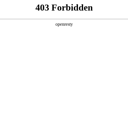
亚洲
丹 科威特 黎巴嫩 孟加拉国 马来西亚 尼泊尔 卡塔尔 沙特阿拉伯 叙利亚 泰
博汽车2025年
欧洲
5年营收创新高
兰 意大利 英国