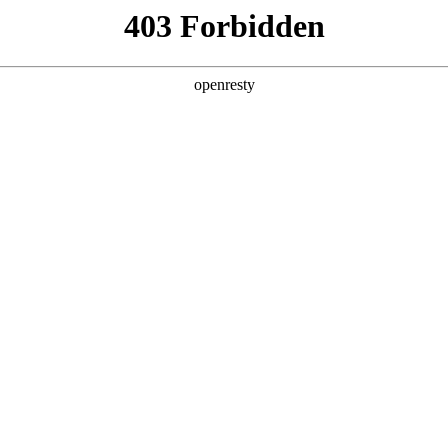
亚洲
丹 科威特 黎巴嫩 孟加拉国 马来西亚 尼泊尔 卡塔尔 沙特阿拉伯 叙利亚 泰
欧洲